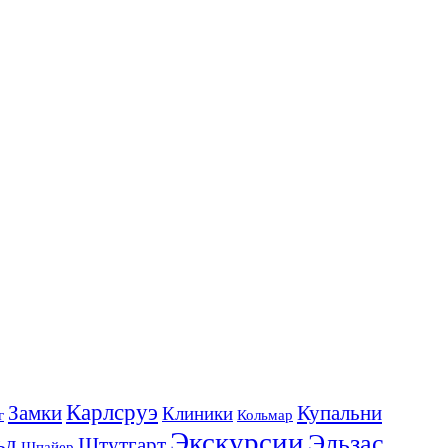
Карлсруэ
Замки
Купальни
Клиники
г
Кольмар
Экскурсии
Эльзас
ьд
Штутгарт
Шпайер