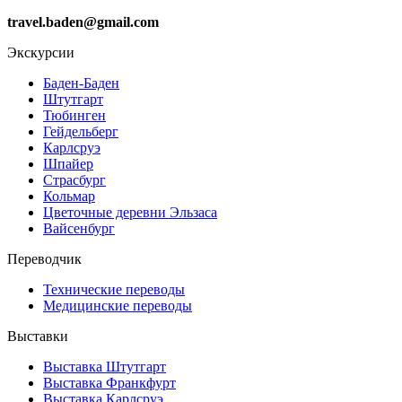
travel.baden@gmail.com
Экскурсии
Баден-Баден
Штутгарт
Тюбинген
Гейдельберг
Карлсруэ
Шпайер
Страсбург
Кольмар
Цветочные деревни Эльзаса
Вайсенбург
Переводчик
Технические переводы
Медицинские переводы
Выставки
Выставка Штутгарт
Выставка Франкфурт
Выставка Карлсруэ