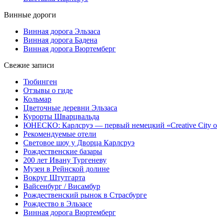
Винные дороги
Винная дорога Эльзаса
Винная дорога Бадена
Винная дорога Вюртемберг
Свежие записи
Тюбинген
Отзывы о гиде
Кольмар
Цветочные деревни Эльзаса
Курорты Шварцвальда
ЮНЕСКО: Карлсруэ — первый немецкий «Creative City of
Рекомендуемые отели
Световое шоу у Дворца Карлсруэ
Рождественские базары
200 лет Ивану Тургеневу
Музеи в Рейнской долине
Вокруг Штутгарта
Вайсенбург / Висамбур
Рождественский рынок в Страсбурге
Рождество в Эльзасе
Винная дорога Вюртемберг