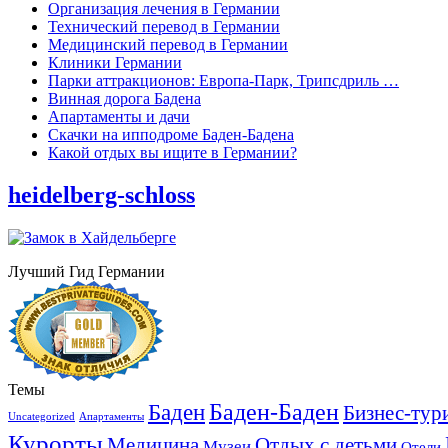
Организация лечения в Германии
Технический перевод в Германии
Медицинский перевод в Германии
Клиники Германии
Парки аттракционов: Европа-Парк, Трипсдриль …
Винная дорога Бадена
Апартаменты и дачи
Скачки на ипподроме Баден-Бадена
Какой отдых вы ищите в Германии?
heidelberg-schloss
Лучший Гид Германии
Темы
Баден-Баден
Баден
Бизнес-тур
Uncategorized
Апартаменты
Курорты
Медицина
Отдых с детьми
Музеи
Отели