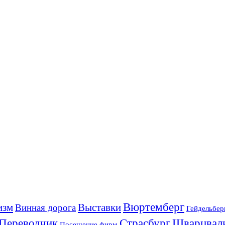
Вюртемберг
изм
Выставки
Винная дорога
Гейдельбер
Переводчик
Страсбург
Шварцвал
Посещение фирм