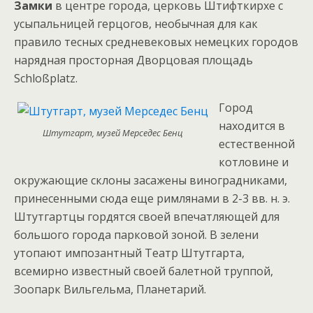
Замки
в центре города, церковь Штифткирхе с
усыпальницей герцогов, необычная для как
правило тесных средневековых немецких городов
нарядная просторная Дворцовая площадь
Schloßplatz.
Город
находится в
Штутгарт, музей Мерседес Бенц
естественной
котловине и
окружающие склоны засажены виноградниками,
принесенными сюда еще римлянами в 2-3 вв. н. э.
Штутгартцы гордятся своей впечатляющей для
большого города парковой зоной. В зелени
утопают импозантный Театр Штутгарта,
всемирно известный своей балетной труппой,
Зоопарк Вильгельма, Планетарий.