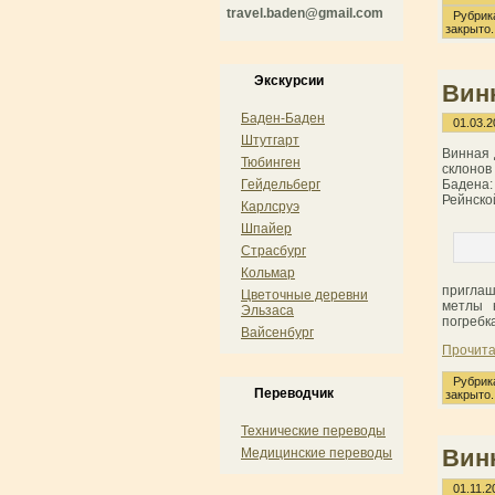
travel.baden@gmail.com
Рубрик
закрыто.
Экскурсии
Вин
Баден-Баден
01.03.2
Штутгарт
Винная 
Тюбинген
склонов
Гейдельберг
Бадена:
Рейнско
Карлсруэ
Шпайер
Страсбург
Кольмар
приглаш
Цветочные деревни
метлы 
Эльзаса
погребк
Вайсенбург
Прочита
Рубрик
Переводчик
закрыто.
Технические переводы
Вин
Медицинские переводы
01.11.2