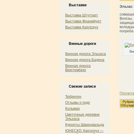
Выставки
Эльзас
соверш
Выставка Штутгарт
Вогезы,
Выставка Франкфурт
защищаю
колодцы
Выставка Карлсруэ
погреба
Винные дороги
Ви
Винная дорога Эльзаса
Винная дорога Бадена
Винная дорога
Вюртемберг
Свежие записи
Прочита
Тюбинген
Рубрик
Отзывы о гиде
Обсужде
Кольмар
Цветочные деревни
Эльзаса
Курорты Шварцвальда
ЮНЕСКО: Карлсруэ —