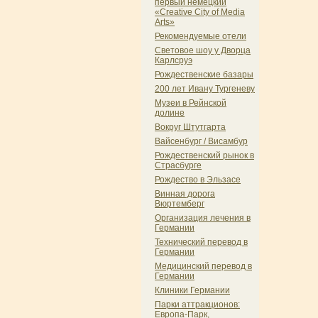
первый немецкий
«Creative City of Media
Arts»
Рекомендуемые отели
Световое шоу у Дворца
Карлсруэ
Рождественские базары
200 лет Ивану Тургеневу
Музеи в Рейнской
долине
Вокруг Штутгарта
Вайсенбург / Висамбур
Рождественский рынок в
Страсбурге
Рождество в Эльзасе
Винная дорога
Вюртемберг
Организация лечения в
Германии
Технический перевод в
Германии
Медицинский перевод в
Германии
Клиники Германии
Парки аттракционов:
Европа-Парк,