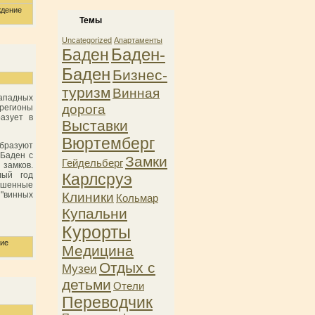
дение
Темы
Uncategorized
Апартаменты
Баден-
Баден
Баден
Бизнес-
туризм
Винная
западных
дорога
регионы
разует в
Выставки
Вюртемберг
бразуют
 Баден с
Замки
Гейдельберг
замков.
Карлсруэ
лый год
рашенные
Клиники
"винных
Кольмар
Купальни
Курорты
ие
Медицина
Отдых с
Музеи
детьми
Отели
Переводчик