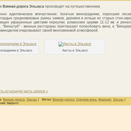
и
Винная дорога Эльзаса
производят на путешественника
енно идиллическое впечатление: богатые виноградники, поросшие леса
 гордые средневековые руины замков, деревни в кольце из старых стен-укр
щих украшенные цветами переулки, романские церкви 11-12 вв. и рене
. "Винштуб" - винные рестораны приглашают попробовать вина, а "Винцерк
 виноделов очаровывают своей многовековой атмосферой.
ноградники в Эльзасе
Аисты в Эльзасе
ть остальную часть записи »
а:
Винная дорога
,
Эльзас
|
Метки:
Винная дорога
,
Средние века
,
Франция
,
Эльзас
|
ние закрыто.