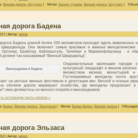
а:
Винная дорога
,
Штутгарт
|
Метки:
Бизнес-туризм
,
Винная дорога
,
Штутгарт
|
Обсуж
ная дорога Бадена
017 | Автор:
admin
дорога Бадена длиной более 200 километров проходит вдоль живописных 
 Шварцвальда. Она включает самые красивые и важные винодельческие 
 Ортенау, Брайзгау, Кайзерштуль, Туниберг и Маркгрефлерланд - и об
й долине так называемый "Винный
Шварцвальд
"
.
Очаровательные маленькие городки о
культурный ландшафт в винном регионе
Виноградники в Бадене
множеством музеев, монастырей и 
Гостеприимные виноделы почти круг
ают на уютные винные фестивали и дегустации вин. Весной и осенью ук
на обочине дороги маркируют хозяйства, где виноделы предлагают в 
ах" свои деликатесы из винного погреба и виноградников.
ть остальную часть записи »
а:
Баден
,
Винная дорога
,
Экскурсии
|
Метки:
Баден-Баден
,
Винная дорога
|
Обсужден
ная дорога Эльзаса
012 | Автор:
admin