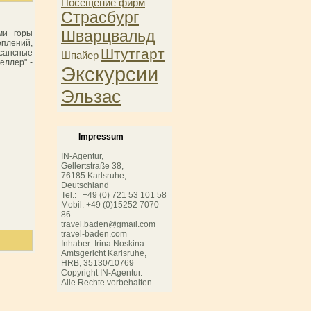
Посещение фирм
Страсбург
Шварцвальд
ми горы
еплений,
Штутгарт
ссансные
Шпайер
еллер" -
Экскурсии
Эльзас
Impressum
IN-Agentur,
Gellertstraße 38,
76185 Karlsruhe,
Deutschland
Tel.: +49 (0) 721 53 101 58
Mobil: +49 (0)15252 7070
86
travel.baden@gmail.com
travel-baden.com
Inhaber: Irina Noskina
Amtsgericht Karlsruhe,
HRB,
35130/10769
Copyright IN-Agentur.
Alle Rechte vorbehalten.