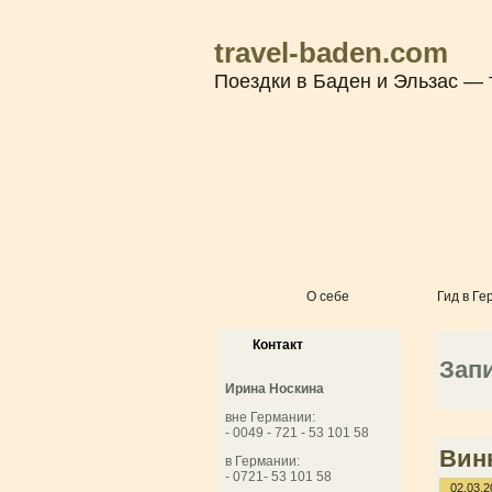
travel-baden.com
Поездки в Баден и Эльзас — 
О себе
Гид в Ге
Контакт
Запи
Ирина Носкина
вне Германии:
- 0049 - 721 - 53 101 58
Вин
в Германии:
- 0721- 53 101 58
02.03.2