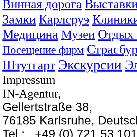
Выставк
Винная дорога
Карлсруэ
Замки
Клиник
Медицина
Отдых 
Музеи
Страсбур
Посещение фирм
Экскурсии
Э
Штутгарт
Impressum
IN-Agentur,
Gellertstraße 38,
76185 Karlsruhe, Deutsc
Tel.: +49 (0) 721 53 10