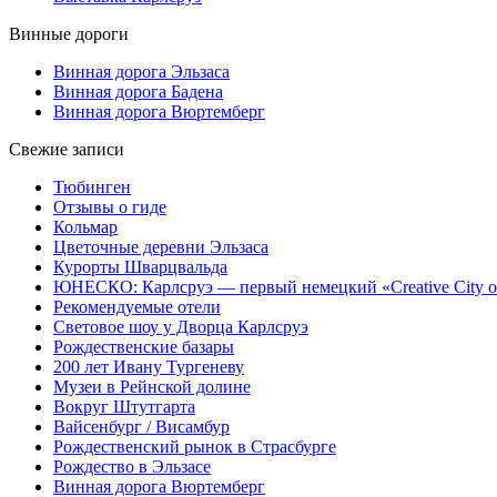
Винные дороги
Винная дорога Эльзаса
Винная дорога Бадена
Винная дорога Вюртемберг
Свежие записи
Тюбинген
Отзывы о гиде
Кольмар
Цветочные деревни Эльзаса
Курорты Шварцвальда
ЮНЕСКО: Карлсруэ — первый немецкий «Creative City of
Рекомендуемые отели
Световое шоу у Дворца Карлсруэ
Рождественские базары
200 лет Ивану Тургеневу
Музеи в Рейнской долине
Вокруг Штутгарта
Вайсенбург / Висамбур
Рождественский рынок в Страсбурге
Рождество в Эльзасе
Винная дорога Вюртемберг