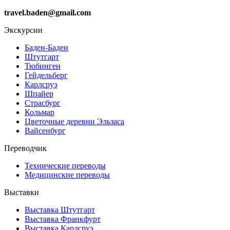
travel.baden@gmail.com
Экскурсии
Баден-Баден
Штутгарт
Тюбинген
Гейдельберг
Карлсруэ
Шпайер
Страсбург
Кольмар
Цветочные деревни Эльзаса
Вайсенбург
Переводчик
Технические переводы
Медицинские переводы
Выставки
Выставка Штутгарт
Выставка Франкфурт
Выставка Карлсруэ