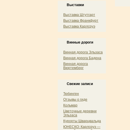
Выставки
Выставка Штутгарт
Выставка Франкфурт
Выставка Карлсруэ
Винные дороги
Винная дорога Эльзаса
Винная дорога Бадена
Винная дорога
Вюртемберг
Свежие записи
Тюбинген
Отзывы о гиде
Кольмар
Цветочные деревни
Эльзаса
Курорты Шварцвальда
ЮНЕСКО: Карлсруэ —