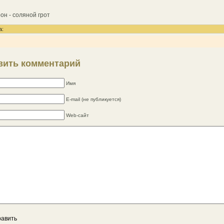
он - соляной грот
а:
вить комментарий
Имя
E-mail (не публикуется)
Web-сайт