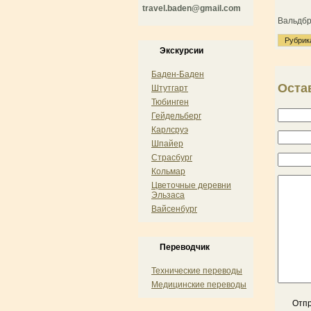
travel.baden@gmail.com
Вальдбр
Рубрик
Экскурсии
Баден-Баден
Оста
Штутгарт
Тюбинген
Гейдельберг
Карлсруэ
Шпайер
Страсбург
Кольмар
Цветочные деревни
Эльзаса
Вайсенбург
Переводчик
Технические переводы
Медицинские переводы