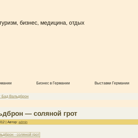
туризм, бизнес, медицина, отдых
рмании
Бизнес в Германии
Выставки Германии
т Бад Вальдброн
ьдброн — соляной грот
012 | Автор:
admin