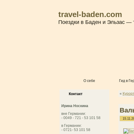
travel-baden.com
Поездки в Баден и Эльзас — 
О себе
Гид в Ге
«
Курор
Контакт
Ирина Носкина
Вал
вне Германии:
- 0049 - 721 - 53 101 58
15.11.2
в Германии:
- 0721- 53 101 58