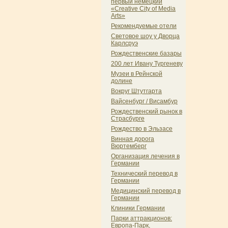
первый немецкий
«Creative City of Media
Arts»
Рекомендуемые отели
Световое шоу у Дворца
Карлсруэ
Рождественские базары
200 лет Ивану Тургеневу
Музеи в Рейнской
долине
Вокруг Штутгарта
Вайсенбург / Висамбур
Рождественский рынок в
Страсбурге
Рождество в Эльзасе
Винная дорога
Вюртемберг
Организация лечения в
Германии
Технический перевод в
Германии
Медицинский перевод в
Германии
Клиники Германии
Парки аттракционов:
Европа-Парк,