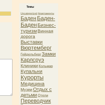
Темы
Uncategorized
Апартаменты
Баден-
Баден
Баден
Бизнес-
туризм
Винная
дорога
Выставки
Вюртемберг
Замки
Гейдельберг
Карлсруэ
Клиники
Кольмар
Купальни
Курорты
Медицина
Отдых с
Музеи
детьми
Отели
Переводчик